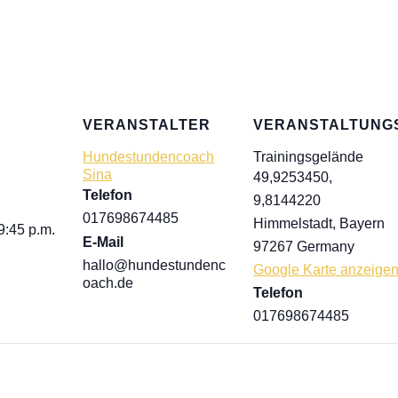
VERANSTALTER
VERANSTALTUNG
Hundestundencoach
Trainingsgelände
Sina
49,9253450,
Telefon
9,8144220
017698674485
Himmelstadt
,
Bayern
9:45 p.m.
E-Mail
97267
Germany
hallo@hundestundenc
Google Karte anzeige
oach.de
Telefon
017698674485